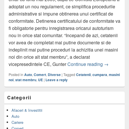
adoptat un nou regulament, ce simplifica procedurile
administrative si impune obtinerea unui certificat de
conformitate. Detinerea certificatului de conformitate va
fi obligatorie pentru inregistrarea oricarui autoturism
nou in orice stat comunitar. “Incepand de azi, cetatenii
vor avea de completat mai putine documente si de
indeplinit mai putine proceduri la achizitia unei masini
noi din orice alt stat membru”, a declarat
Cetatenii UE
vicepresedintele CE, Gunter
Continue reading
→
Posted in
Auto
,
Comert
,
Diverse
|
Tagged
Cetatenii
,
cumpara
,
masini
noi
,
stat membru
,
UE
|
Leave a reply
Primary
Categorii
Sidebar
Widget
Area
Afaceri & Investitii
Auto
Cariere
Comert