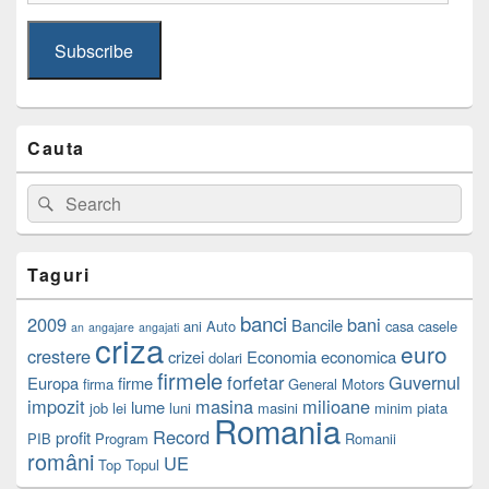
Address
Subscribe
Cauta
Search
Search
for:
Taguri
banci
2009
bani
Bancile
ani
Auto
casa
casele
an
angajare
angajati
criza
euro
crestere
crizei
Economia
economica
dolari
firmele
forfetar
Guvernul
Europa
firme
firma
General Motors
impozit
masina
milioane
lume
job
lei
luni
masini
minim
piata
Romania
Record
profit
PIB
Program
Romanii
români
UE
Top
Topul